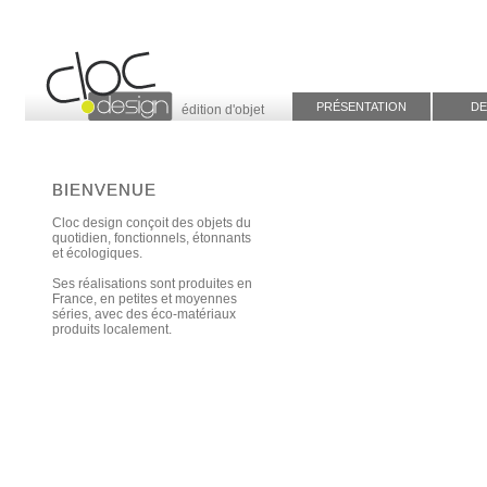
PRÉSENTATION
DE
édition d'objet
BIENVENUE
BIENVENUE
Cloc design conçoit des objets du
quotidien, fonctionnels, étonnants
et écologiques.
Ses réalisations sont produites en
France, en petites et moyennes
séries, avec des éco-matériaux
produits localement.